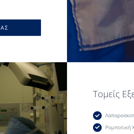
ΜΑΣ
Τομείς Εξ
Λαπαροσκοπ
Ρομποτική 