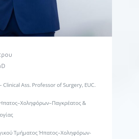
τρου
hD
 Clinical Ass. Professor of Surgery, EUC.
ς Ήπατος–Χοληφόρων–Παγκρέατος &
ογίας
ργικού Τμήματος Ήπατος–Χοληφόρων-