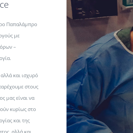
nce
νδρο Παπαλάμπρο
ργούς με
φόρων –
ογία.
 αλλά και ισχυρό
 παρέχουμε στους
ς μας είναι να
ούν κυρίως στο
γίας και της
τος, αλλά και