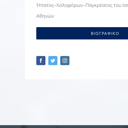
Ήπατος–Χοληφόρων–Παγκρέατος του Ιατ
Αθηνών
ΒΙΟΓΡΑΦΙΚΟ