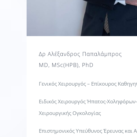
Δρ Αλέξανδρος Παπαλάμπρος
MD, MSc(HPB), PhD
Γενικός Χειρουργός – Επίκουρος Καθηγη
Ειδικός Χειρουργός Ήπατος-Χοληφόρων
Χειρουργικής Ογκολογίας
Επιστημονικός Υπεύθυνος Έρευνας και 