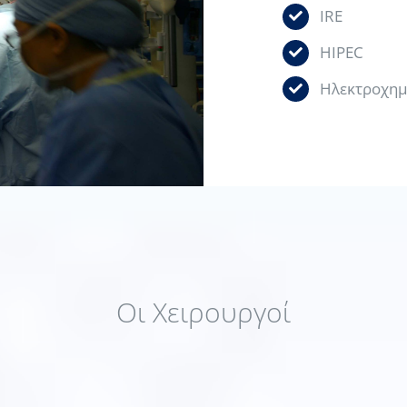
IRE
HIPEC
Ηλεκτροχημ
Οι Χειρουργοί