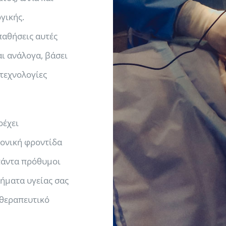
γικής.
παθήσεις αυτές
ι ανάλογα, βάσει
τεχνολογίες
ρέχει
μονική φροντίδα
 πάντα πρόθυμοι
ήματα υγείας σας
 θεραπευτικό